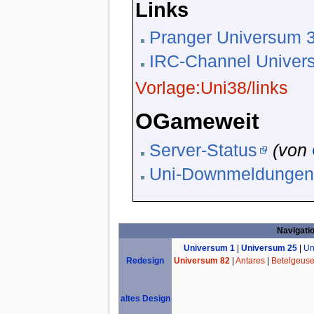
Links
Pranger Universum 
IRC-Channel Univer
Vorlage:Uni38/links
OGameweit
Server-Status
(von
Uni-Downmeldunge
Navigati
Universum 1
|
Universum 25
|
Un
Universum 82
|
Antares
|
Betelgeus
Redesign
altes Design