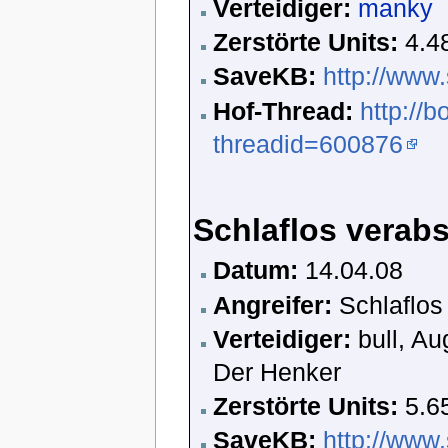
Verteidiger:
manky
Zerstörte Units:
4.4
SaveKB:
http://www
Hof-Thread:
http://
threadid=600876
Schlaflos verabs
Datum:
14.04.08
Angreifer:
Schlaflos
Verteidiger:
bull, Au
Der Henker
Zerstörte Units:
5.6
SaveKB:
http://www