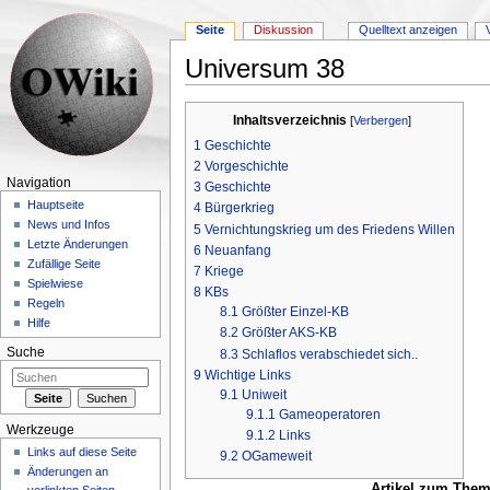
Seite
Diskussion
Quelltext anzeigen
Universum 38
Wechseln zu:
Navigation
,
Suche
Inhaltsverzeichnis
[
Verbergen
]
1
Geschichte
2
Vorgeschichte
Navigation
3
Geschichte
Hauptseite
4
Bürgerkrieg
News und Infos
5
Vernichtungskrieg um des Friedens Willen
Letzte Änderungen
6
Neuanfang
Zufällige Seite
7
Kriege
Spielwiese
8
KBs
Regeln
8.1
Größter Einzel-KB
Hilfe
8.2
Größter AKS-KB
Suche
8.3
Schlaflos verabschiedet sich..
9
Wichtige Links
9.1
Uniweit
9.1.1
Gameoperatoren
Werkzeuge
9.1.2
Links
Links auf diese Seite
9.2
OGameweit
Änderungen an
Artikel zum Them