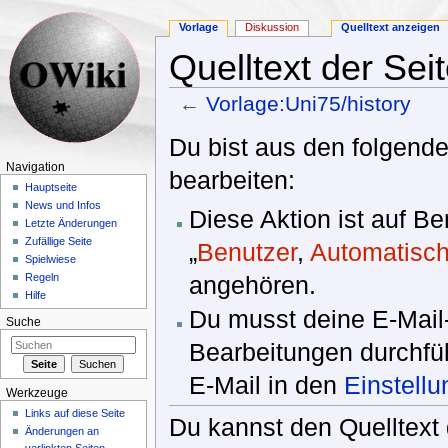
Vorlage
Diskussion
Quelltext anzeigen
Quelltext der Sei
←
Vorlage:Uni75/history
Wechseln zu:
Navigation
,
Suche
Du bist aus den folgende
Navigation
bearbeiten:
Hauptseite
News und Infos
Diese Aktion ist auf B
Letzte Änderungen
Zufällige Seite
„
Benutzer
,
Automatisch
Spielwiese
angehören.
Regeln
Hilfe
Du musst deine E-Mail-
Suche
Bearbeitungen durchfüh
E-Mail in den
Einstell
Werkzeuge
Links auf diese Seite
Du kannst den Quelltext 
Änderungen an