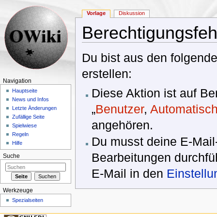
Vorlage
Diskussion
Berechtigungsfeh
Wechseln zu:
Navigation
,
Suche
Du bist aus den folgende
erstellen:
Navigation
Diese Aktion ist auf B
Hauptseite
News und Infos
„
Benutzer
,
Automatisch
Letzte Änderungen
Zufällige Seite
angehören.
Spielwiese
Regeln
Du musst deine E-Mail-
Hilfe
Bearbeitungen durchfüh
Suche
E-Mail in den
Einstell
Werkzeuge
Spezialseiten