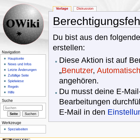
Vorlage
Diskussion
Berechtigungsfeh
Wechseln zu:
Navigation
,
Suche
Du bist aus den folgende
erstellen:
Navigation
Diese Aktion ist auf B
Hauptseite
News und Infos
„
Benutzer
,
Automatisch
Letzte Änderungen
Zufällige Seite
angehören.
Spielwiese
Regeln
Du musst deine E-Mail-
Hilfe
Bearbeitungen durchfüh
Suche
E-Mail in den
Einstell
Werkzeuge
Spezialseiten