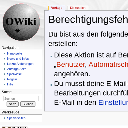
Vorlage
Diskussion
Berechtigungsfeh
Wechseln zu:
Navigation
,
Suche
Du bist aus den folgende
erstellen:
Navigation
Diese Aktion ist auf B
Hauptseite
News und Infos
„
Benutzer
,
Automatisch
Letzte Änderungen
Zufällige Seite
angehören.
Spielwiese
Regeln
Du musst deine E-Mail-
Hilfe
Bearbeitungen durchfüh
Suche
E-Mail in den
Einstell
Werkzeuge
Spezialseiten