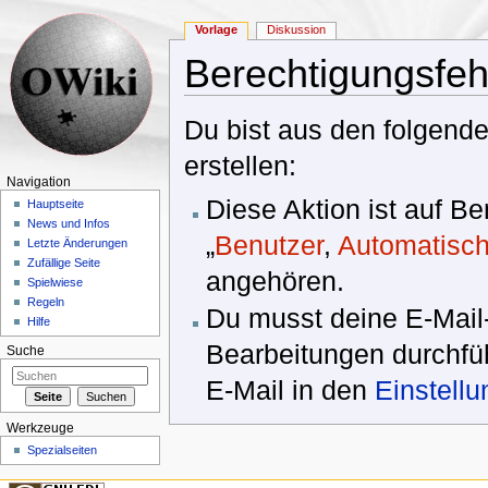
Vorlage
Diskussion
Berechtigungsfeh
Wechseln zu:
Navigation
,
Suche
Du bist aus den folgende
erstellen:
Navigation
Diese Aktion ist auf B
Hauptseite
News und Infos
„
Benutzer
,
Automatisch
Letzte Änderungen
Zufällige Seite
angehören.
Spielwiese
Regeln
Du musst deine E-Mail-
Hilfe
Bearbeitungen durchfüh
Suche
E-Mail in den
Einstell
Werkzeuge
Spezialseiten