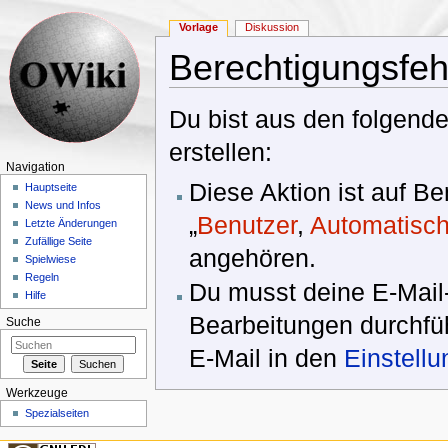
Vorlage
Diskussion
Berechtigungsfeh
Wechseln zu:
Navigation
,
Suche
Du bist aus den folgende
erstellen:
Navigation
Diese Aktion ist auf B
Hauptseite
News und Infos
„
Benutzer
,
Automatisch
Letzte Änderungen
Zufällige Seite
angehören.
Spielwiese
Regeln
Du musst deine E-Mail-
Hilfe
Bearbeitungen durchfüh
Suche
E-Mail in den
Einstell
Werkzeuge
Spezialseiten