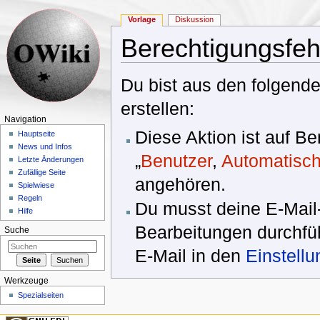
Vorlage
Diskussion
Berechtigungsfeh
Wechseln zu:
Navigation
,
Suche
Du bist aus den folgende
erstellen:
Navigation
Diese Aktion ist auf B
Hauptseite
News und Infos
„
Benutzer
,
Automatisch
Letzte Änderungen
Zufällige Seite
angehören.
Spielwiese
Regeln
Du musst deine E-Mail-
Hilfe
Bearbeitungen durchfüh
Suche
E-Mail in den
Einstell
Werkzeuge
Spezialseiten