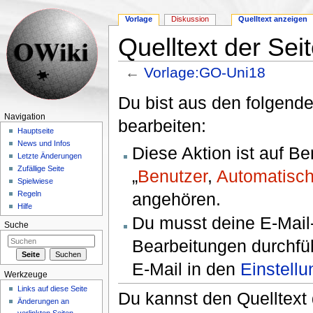
Vorlage
Diskussion
Quelltext anzeigen
Quelltext der Se
←
Vorlage:GO-Uni18
Wechseln zu:
Navigation
,
Suche
Du bist aus den folgende
Navigation
bearbeiten:
Hauptseite
News und Infos
Diese Aktion ist auf B
Letzte Änderungen
Zufällige Seite
„
Benutzer
,
Automatisch
Spielwiese
angehören.
Regeln
Hilfe
Du musst deine E-Mail-
Suche
Bearbeitungen durchfüh
E-Mail in den
Einstell
Werkzeuge
Links auf diese Seite
Du kannst den Quelltext 
Änderungen an