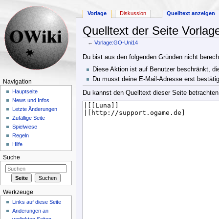
Vorlage
Diskussion
Quelltext anzeigen
Quelltext der Seite Vorla
←
Vorlage:GO-Uni14
Wechseln zu:
Navigation
,
Suche
Du bist aus den folgenden Gründen nicht berechti
Diese Aktion ist auf Benutzer beschränkt, di
Du musst deine E-Mail-Adresse erst bestätig
Navigation
Hauptseite
Du kannst den Quelltext dieser Seite betrachten
News und Infos
Letzte Änderungen
Zufällige Seite
Spielwiese
Regeln
Hilfe
Suche
Werkzeuge
Links auf diese Seite
Änderungen an