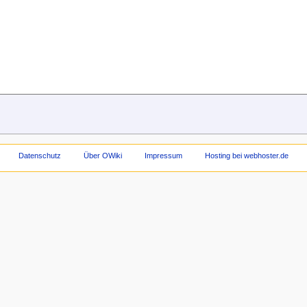
Datenschutz
Über OWiki
Impressum
Hosting bei webhoster.de