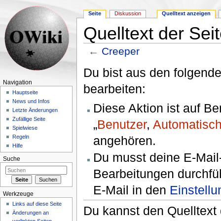
Seite
Diskussion
Quelltext anzeigen
Quelltext der Sei
←
Creeper
Wechseln zu:
Navigation
,
Suche
Du bist aus den folgende
Navigation
bearbeiten:
Hauptseite
News und Infos
Diese Aktion ist auf B
Letzte Änderungen
Zufällige Seite
„
Benutzer
,
Automatisch
Spielwiese
angehören.
Regeln
Hilfe
Du musst deine E-Mail-
Suche
Bearbeitungen durchfüh
E-Mail in den
Einstell
Werkzeuge
Links auf diese Seite
Du kannst den Quelltext 
Änderungen an