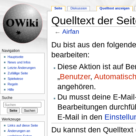
Seite
Diskussion
Quelltext anzeigen
Quelltext der Seit
←
Airfan
Wechseln zu:
Navigation
,
Suche
Du bist aus den folgende
Navigation
bearbeiten:
Hauptseite
News und Infos
Diese Aktion ist auf B
Letzte Änderungen
Zufällige Seite
„
Benutzer
,
Automatisch
Spielwiese
angehören.
Regeln
Hilfe
Du musst deine E-Mail-
Suche
Bearbeitungen durchfüh
E-Mail in den
Einstell
Werkzeuge
Links auf diese Seite
Du kannst den Quelltext 
Änderungen an